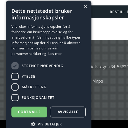
×
Dette nettstedet bruker
BESTILL 
informasjonskapsler
Vi bruker informasjonskapsler for å
forbedre din brukeropplevelse og for
analyseformål. Vennligst velg hvilke typer
informasjonskapsler du ønsker å aktivere.
For mer informasjon, se vår
personvernerklæring.
Les mer
Firmaadresse
STRENGT NØDVENDIG
Bjørnars Transport AS, Midtstegen 34, 5382
YTELSE
Åpne lokasjon i Google Maps
MÅLRETTING
FUNKSJONALITET
GODTA ALLE
AVVIS ALLE
VIS DETALJER