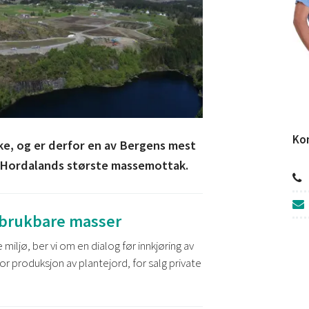
Kon
irke, og er derfor en av Bergens mest
v Hordalands største massemottak.
ubrukbare masser
miljø, ber vi om en dialog før innkjøring av
or produksjon av plantejord, for salg private