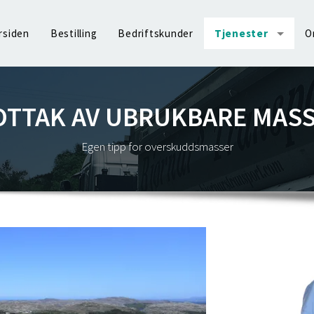
rsiden
Bestilling
Bedriftskunder
Tjenester
O
TTAK AV UBRUKBARE MAS
Egen tipp for overskuddsmasser