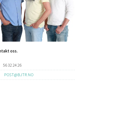
takt oss.
56 32 24 26
POST@BJTR.NO