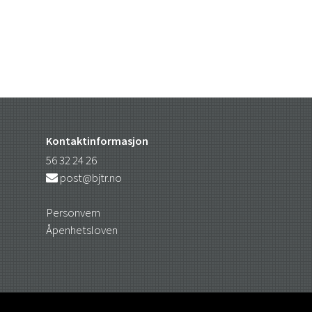
Kontaktinformasjon
56 32 24 26
post@bjtr.no
Personvern
Åpenhetsloven